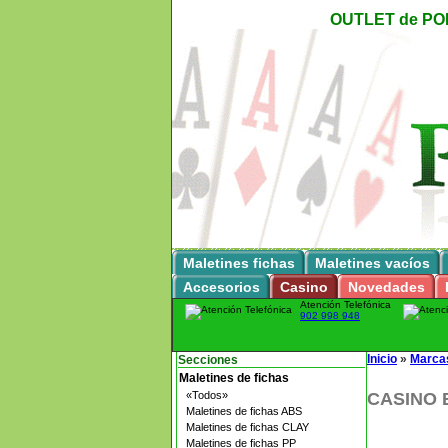
OUTLET de POKE
Maletines fichas
Maletines vacíos
Accesorios
Casino
Novedades
Atención Telefónica
902 998 948
Inicio
»
Marca
Secciones
Maletines de fichas
«Todos»
CASINO B
Maletines de fichas ABS
Maletines de fichas CLAY
Maletines de fichas PP