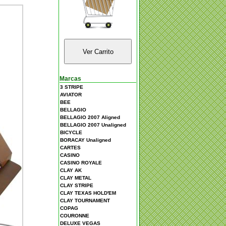
Marcas
3 STRIPE
AVIATOR
BEE
BELLAGIO
BELLAGIO 2007 Aligned
BELLAGIO 2007 Unaligned
BICYCLE
BORACAY Unaligned
CARTES
CASINO
CASINO ROYALE
CLAY AK
CLAY METAL
CLAY STRIPE
CLAY TEXAS HOLD'EM
CLAY TOURNAMENT
COPAG
COURONNE
DELUXE VEGAS