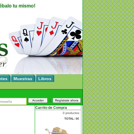
ébalo tu mismo!
etes
Muestras
Libros
|
Carrito de Compra
0 productos
TOTAL:
0€