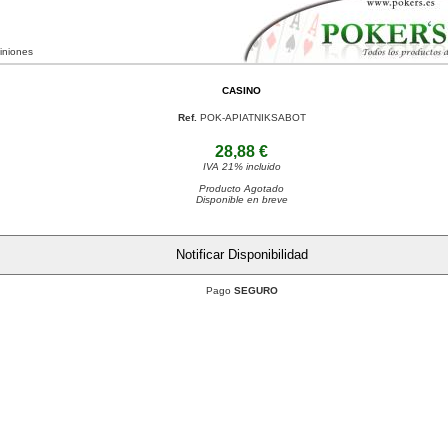
iniones
CASINO
Ref.
POK-APIATNIKSABOT
28,88 €
IVA 21% incluido
Producto Agotado
Disponible en breve
Notificar Disponibilidad
Pago
SEGURO