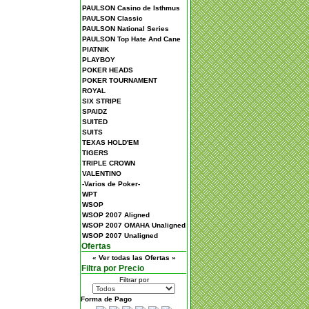
PAULSON Casino de Isthmus
PAULSON Classic
PAULSON National Series
PAULSON Top Hate And Cane
PIATNIK
PLAYBOY
POKER HEADS
POKER TOURNAMENT
ROYAL
SIX STRIPE
SPAIDZ
SUITED
SUITS
TEXAS HOLD'EM
TIGERS
TRIPLE CROWN
VALENTINO
-Varios de Poker-
WPT
WSOP
WSOP 2007 Aligned
WSOP 2007 OMAHA Unaligned
WSOP 2007 Unaligned
Ofertas
« Ver todas las Ofertas »
Filtra por Precio
Filtrar por
Forma de Pago