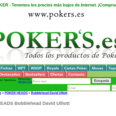
R - Tenemos los precios más bajos de Internet. ¡Compru
Fichas
WPT
WSOP
Royale
Cartas Poker
Mesas
Tap
Destacados
Bestsellers
Ofertas
Contacto
WhatsApp
682937133
s
»
POKER HEADS
»
Bobblehead David Ulliott
ADS Bobblehead David Ulliott