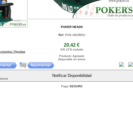
POKER HEADS
Ref.
POK-ABOBDU
20,42 €
IVA 21% incluido
cesorios: Figuritas
Producto Agotado
Disponible en breve
Notificar Disponibilidad
niones
Pago
SEGURO