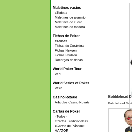
Maletines vacíos
«Todos»
Maletínes de aluminio
Maletínes de cuero
Maletínes de madera
Fichas de Poker
«Todos»
Fichas de Cerámica
Fichas Nexgen
Fichas Paulson
Recargas de fichas
World Poker Tour
WPT
World Series of Poker
WSP
Bobblehead Da
Casino Royale
Artículos Casino Royale
Bobblehead David 
Cartas de Poker
«Todos»
«Cartas Tradicionales»
«Cartas de Plástico»
AVIATOR