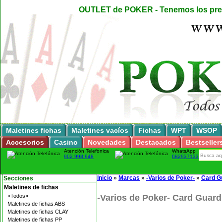
OUTLET de POKER - Tenemos los preci
Maletines fichas
Maletines vacíos
Fichas
WPT
WSOP
Accesorios
Casino
Novedades
Destacados
Bestseller
Atención Telefónica
WhatsApp
902 998 948
682937133
Inicio
»
Marcas
»
-Varios de Poker-
»
Card Gu
Secciones
Maletines de fichas
«Todos»
-Varios de Poker- Card Guard
Maletines de fichas ABS
Maletines de fichas CLAY
Maletines de fichas PP