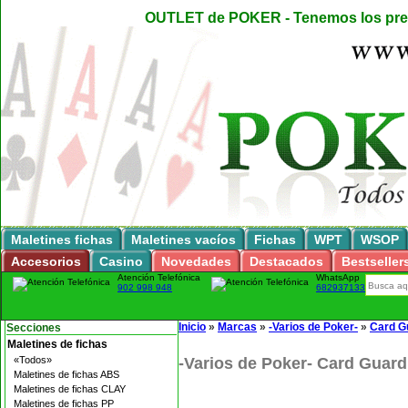
OUTLET de POKER - Tenemos los preci
Maletines fichas
Maletines vacíos
Fichas
WPT
WSOP
Accesorios
Casino
Novedades
Destacados
Bestseller
Atención Telefónica
WhatsApp
902 998 948
682937133
Inicio
»
Marcas
»
-Varios de Poker-
»
Card G
Secciones
Maletines de fichas
«Todos»
-Varios de Poker- Card Guar
Maletines de fichas ABS
Maletines de fichas CLAY
Maletines de fichas PP