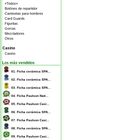
«Todos»
Botónes de repartidor
Camisetas para hombres
Card Guards
Figuritas
Gorras
Mezcladores
Otros
Casino
Casino
Los más vendidos
01.
Ficha cerámica SPA...
02.
Ficha cerámica SPA...
03.
Ficha cerámica SPA...
04.
Ficha Paulson Nati...
05.
Ficha Paulson Casi...
06.
Ficha cerámica SPA...
07.
Ficha Paulson Casi...
08.
Ficha cerámica SPA...
09.
Ficha Paulson Casi...