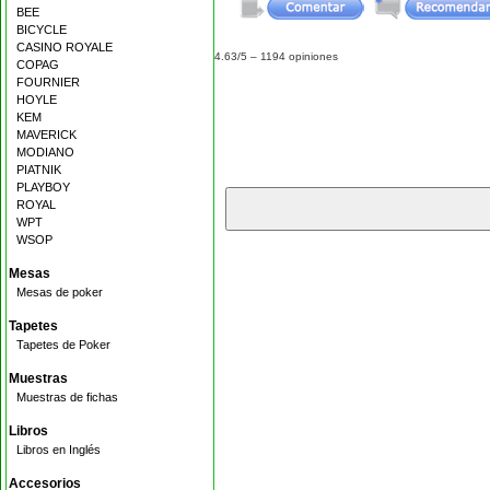
BEE
BICYCLE
CASINO ROYALE
4.63
/5 –
1194
opiniones
COPAG
FOURNIER
HOYLE
KEM
MAVERICK
MODIANO
PIATNIK
PLAYBOY
ROYAL
WPT
WSOP
Mesas
Mesas de poker
Tapetes
Tapetes de Poker
Muestras
Muestras de fichas
Libros
Libros en Inglés
Accesorios