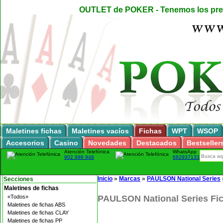
OUTLET de POKER - Tenemos los preci
Maletines fichas
Maletines vacíos
Fichas
WPT
WSOP
Accesorios
Casino
Novedades
Destacados
Bestseller
Atención Telefónica
WhatsApp
902 998 948
682937133
Inicio
»
Marcas
»
PAULSON National Series
Secciones
Maletines de fichas
«Todos»
PAULSON National Series Fich
Maletines de fichas ABS
Maletines de fichas CLAY
Maletines de fichas PP