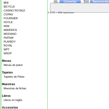
BEE
BICYCLE
CASINO ROYALE
4.27
/5 –
696
opiniones
COPAG
FOURNIER
HOYLE
KEM
MAVERICK
MODIANO
PIATNIK
PLAYBOY
ROYAL
WPT
WSOP
Mesas
Mesas de poker
Tapetes
Tapetes de Poker
Muestras
Muestras de fichas
Libros
Libros en Inglés
Accesorios