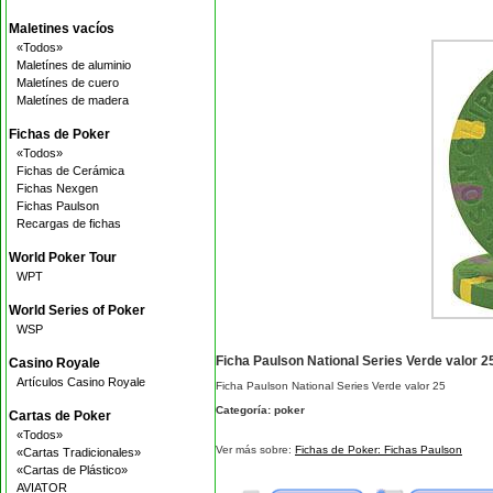
Maletines vacíos
«Todos»
Maletínes de aluminio
Maletínes de cuero
Maletínes de madera
Fichas de Poker
«Todos»
Fichas de Cerámica
Fichas Nexgen
Fichas Paulson
Recargas de fichas
World Poker Tour
WPT
World Series of Poker
WSP
Ficha Paulson National Series Verde valor 2
Casino Royale
Artículos Casino Royale
Ficha Paulson National Series Verde valor 25
Categoría: poker
Cartas de Poker
«Todos»
Ver más sobre:
Fichas de Poker: Fichas Paulson
«Cartas Tradicionales»
«Cartas de Plástico»
AVIATOR