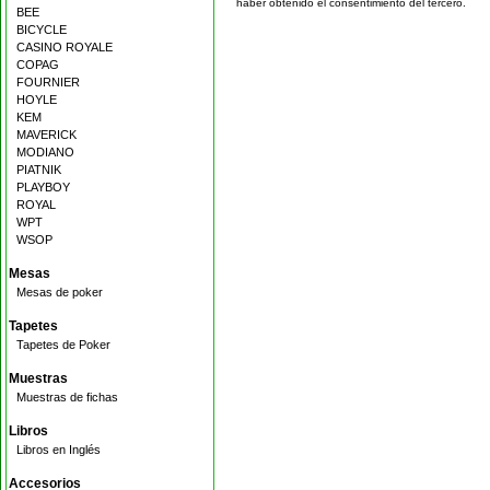
haber obtenido el consentimiento del tercero.
BEE
BICYCLE
CASINO ROYALE
COPAG
FOURNIER
HOYLE
KEM
MAVERICK
MODIANO
PIATNIK
PLAYBOY
ROYAL
WPT
WSOP
Mesas
Mesas de poker
Tapetes
Tapetes de Poker
Muestras
Muestras de fichas
Libros
Libros en Inglés
Accesorios