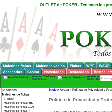
OUTLET de POKER - Tenemos los preci
Maletines fichas
Maletines vacíos
Fichas
WPT
WSOP
Accesorios
Casino
Novedades
Destacados
Bestseller
Atención Telefónica
WhatsApp
902 998 948
682937133
Inicio
»
Ayuda
»
Política de Privacidad y Pr
Secciones
Maletines de fichas
«Todos»
Política de Privacidad y Prot
Maletines de fichas ABS
Maletines de fichas CLAY
Maletines de fichas PP
A los efectos de lo dispuesto en la Ley Orgánica