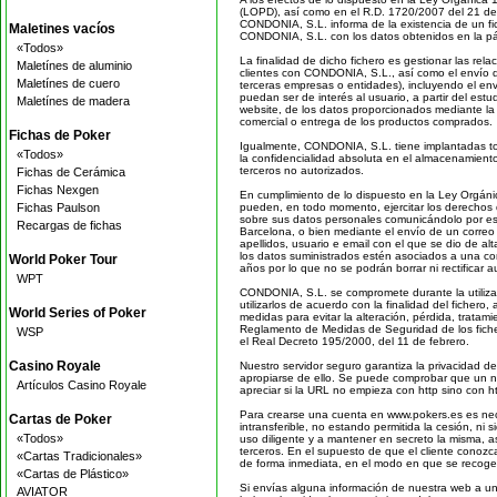
(LOPD), así como en el R.D. 1720/2007 del 21 de 
CONDONIA, S.L. informa de la existencia de un fi
Maletines vacíos
CONDONIA, S.L. con los datos obtenidos en la p
«Todos»
La finalidad de dicho fichero es gestionar las rel
Maletínes de aluminio
clientes con CONDONIA, S.L., así como el envío d
Maletínes de cuero
terceras empresas o entidades), incluyendo el env
puedan ser de interés al usuario, a partir del es
Maletínes de madera
website, de los datos proporcionados mediante la 
comercial o entrega de los productos comprados.
Fichas de Poker
Igualmente, CONDONIA, S.L. tiene implantadas tod
«Todos»
la confidencialidad absoluta en el almacenamiento
terceros no autorizados.
Fichas de Cerámica
Fichas Nexgen
En cumplimiento de lo dispuesto en la Ley Orgáni
Fichas Paulson
pueden, en todo momento, ejercitar los derechos d
sobre sus datos personales comunicándolo por escr
Recargas de fichas
Barcelona, o bien mediante el envío de un correo 
apellidos, usuario e email con el que se dio de a
los datos suministrados estén asociados a una co
World Poker Tour
años por lo que no se podrán borrar ni rectificar au
WPT
CONDONIA, S.L. se compromete durante la utilizaci
utilizarlos de acuerdo con la finalidad del ficher
World Series of Poker
medidas para evitar la alteración, pérdida, tratam
Reglamento de Medidas de Seguridad de los fich
WSP
el Real Decreto 195/2000, del 11 de febrero.
Casino Royale
Nuestro servidor seguro garantiza la privacidad d
apropiarse de ello. Se puede comprobar que un n
Artículos Casino Royale
apreciar si la URL no empieza con http sino con ht
Para crearse una cuenta en www.pokers.es es nece
Cartas de Poker
intransferible, no estando permitida la cesión, ni 
«Todos»
uso diligente y a mantener en secreto la misma, 
terceros. En el supuesto de que el cliente conoz
«Cartas Tradicionales»
de forma inmediata, en el modo en que se recoge 
«Cartas de Plástico»
Si envías alguna información de nuestra web a un 
AVIATOR