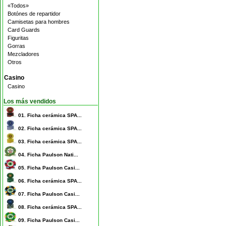
«Todos»
Botónes de repartidor
Camisetas para hombres
Card Guards
Figuritas
Gorras
Mezcladores
Otros
Casino
Casino
Los más vendidos
01.
Ficha cerámica SPA...
02.
Ficha cerámica SPA...
03.
Ficha cerámica SPA...
04.
Ficha Paulson Nati...
05.
Ficha Paulson Casi...
06.
Ficha cerámica SPA...
07.
Ficha Paulson Casi...
08.
Ficha cerámica SPA...
09.
Ficha Paulson Casi...