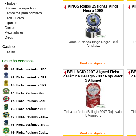
«Todos»
KINGS Rollos 25 fichas Kings
KI
Botónes de repartidor
Negro 100$
Camisetas para hombres
Card Guards
Figuritas
Gorras
Mezcladores
Otros
Rollos 25 fichas Kings Negro 100$
R
Ampliar...
Casino
Casino
Los más vendidos
Producto Agotado
01.
Ficha cerámica SPA...
BELLAGIO 2007 Aligned Ficha
BE
cerámica Bellagio 2007 Rojo valor
ce
02.
Ficha cerámica SPA...
5 Aligned
03.
Ficha cerámica SPA...
04.
Ficha Paulson Nati...
05.
Ficha Paulson Casi...
06.
Ficha cerámica SPA...
Ficha cerámica Bellagio 2007 Rojo valor
Fic
5 Aligned...
07.
Ficha Paulson Casi...
08.
Ficha cerámica SPA...
09.
Ficha Paulson Casi...
Producto Agotado