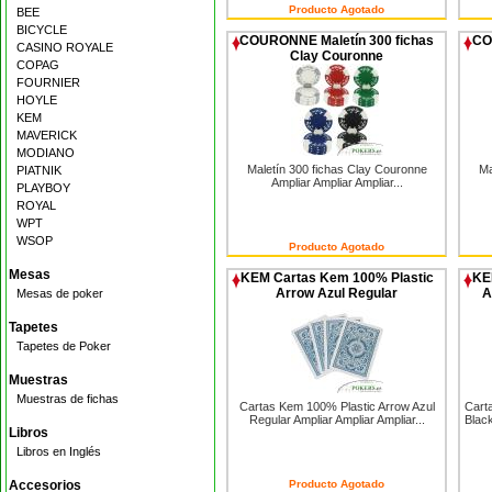
Producto Agotado
BEE
BICYCLE
COURONNE Maletín 300 fichas
CO
CASINO ROYALE
Clay Couronne
COPAG
FOURNIER
HOYLE
KEM
MAVERICK
MODIANO
Maletín 300 fichas Clay Couronne
Ma
PIATNIK
Ampliar Ampliar Ampliar...
PLAYBOY
ROYAL
WPT
WSOP
Producto Agotado
Mesas
KEM Cartas Kem 100% Plastic
KE
Arrow Azul Regular
A
Mesas de poker
Tapetes
Tapetes de Poker
Muestras
Muestras de fichas
Cartas Kem 100% Plastic Arrow Azul
Cart
Regular Ampliar Ampliar Ampliar...
Black
Libros
Libros en Inglés
Accesorios
Producto Agotado