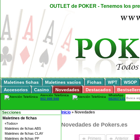
OUTLET de POKER - Tenemos los preci
Maletines fichas
Maletines vacíos
Fichas
WPT
WSOP
Accesorios
Casino
Novedades
Destacados
Bestseller
Atención Telefónica
WhatsApp
902 998 948
682937133
Inicio
»
Novedades
Secciones
Maletines de fichas
«Todos»
Novedades de Pokers.es
Maletines de fichas ABS
Maletines de fichas CLAY
Primero
Anterior
Maletines de fichas PP