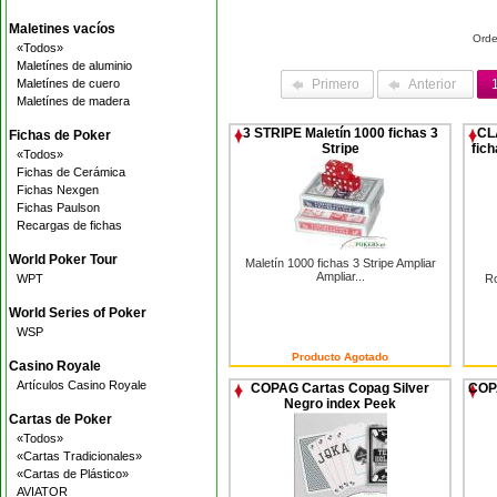
Maletines vacíos
Orde
«Todos»
Maletínes de aluminio
Maletínes de cuero
Primero
Anterior
Maletínes de madera
3 STRIPE Maletín 1000 fichas 3
CL
Fichas de Poker
Stripe
fic
«Todos»
Fichas de Cerámica
Fichas Nexgen
Fichas Paulson
Recargas de fichas
World Poker Tour
Maletín 1000 fichas 3 Stripe Ampliar
Ampliar...
WPT
Ro
World Series of Poker
WSP
Producto Agotado
Casino Royale
Artículos Casino Royale
COPAG Cartas Copag Silver
COP
Negro index Peek
Cartas de Poker
«Todos»
«Cartas Tradicionales»
«Cartas de Plástico»
AVIATOR