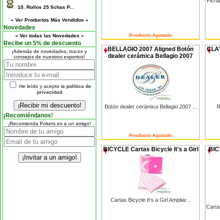
Ficha
10.
Rollos 25 fichas P...
« Ver Productos Más Vendidos »
Novedades
Producto Agotado
« Ver todas las Novedades »
Recibe un 5% de descuento
BELLAGIO 2007 Aligned Botón
CLAY
¡Además de novedades, trucos y
dealer cerámica Bellagio 2007
consejos de nuestros expertos!
He leído y acepto la
política de
privacidad
Botón dealer cerámica Bellagio 2007 ...
R
¡Recomiéndanos!
¡Recomienda Pokers.es a un amigo!
Producto Agotado
BICYCLE Cartas Bicycle It's a Girl
BIC
Cartas Bicycle It's a Girl Ampliar...
Carta