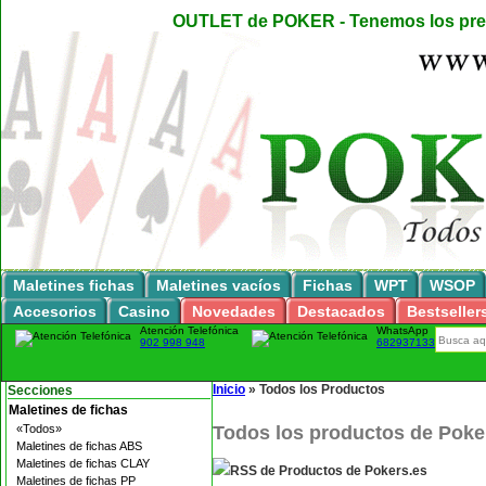
OUTLET de POKER - Tenemos los preci
Maletines fichas
Maletines vacíos
Fichas
WPT
WSOP
Accesorios
Casino
Novedades
Destacados
Bestseller
Atención Telefónica
WhatsApp
902 998 948
682937133
Inicio
»
Todos los Productos
Secciones
Maletines de fichas
«Todos»
Todos los productos de Poke
Maletines de fichas ABS
Maletines de fichas CLAY
RSS de Productos de Pokers.es
Maletines de fichas PP