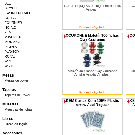
BEE
Cartas Copag Silver Negro index Peek
Ca
BICYCLE
Ampliar...
CASINO ROYALE
COPAG
FOURNIER
Producto Agotado
HOYLE
KEM
COURONNE Maletín 300 fichas
CO
MAVERICK
Clay Couronne
MODIANO
PIATNIK
PLAYBOY
ROYAL
WPT
WSOP
Maletín 300 fichas Clay Couronne
Ma
Ampliar Ampliar Ampliar...
Mesas
Mesas de poker
Tapetes
Producto Agotado
Tapetes de Poker
KEM Cartas Kem 100% Plastic
KE
Muestras
Arrow Azul Regular
A
Muestras de fichas
Libros
Libros en Inglés
Accesorios