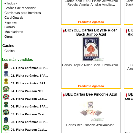
Cartas Kem 100% Plastic Arrow Azul
Cart
«Todos»
Regular Ampliar Ampliar Ampliar...
Black
Botónes de repartidor
Camisetas para hombres
Card Guards
Producto Agotado
Figuritas
Gorras
BICYCLE Cartas Bicycle Rider
BI
Mezcladores
Back Jumbo Azul
Ri
Otros
Casino
Casino
Los más vendidos
Cartas Bicycle Rider Back Jumbo Azul...
B
01.
Ficha cerámica SPA...
Azu
02.
Ficha cerámica SPA...
03.
Ficha cerámica SPA...
Producto Agotado
04.
Ficha Paulson Nati...
BEE Cartas Bee Pinochle Azul
BE
cerá
05.
Ficha Paulson Casi...
06.
Ficha cerámica SPA...
07.
Ficha Paulson Casi...
08.
Ficha cerámica SPA...
Cartas Bee Pinochle Azul Ampliar...
09.
Ficha Paulson Casi...